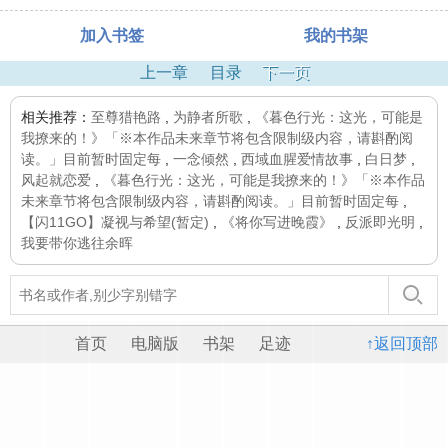
加入书签
我的书架
上一章
目录
下一页
相关推荐：
至尊猎艳路
,
为静者所歌
,
《暮色行光：这光，可能是
我撩来的！》「※本作品未来章节将包含限制级内容，请斟酌阅
读。」目前暂时固定每
,
一念倾然
,
西域血腥爱情故事
,
白日梦
,
风起就恋爱
,
《暮色行光：这光，可能是我撩来的！》「※本作品
未来章节将包含限制级内容，请斟酌阅读。」目前暂时固定每
,
【闪11GO】凝视与希望(暂定)
,
《将你写进晚霞》
,
反派即光明
,
我要带你逃往余晖
首页
电脑版
书架
足迹
↑返回顶部