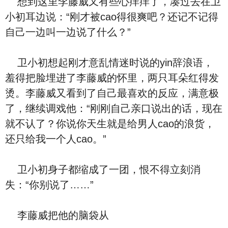
想到这里李藤威又有些心痒痒了，凑过去在卫
小初耳边说：“刚才被cao得很爽吧？还记不记得
自己一边叫一边说了什么？”
卫小初想起刚才意乱情迷时说的yin辞浪语，
羞得把脸埋进了李藤威的怀里，两只耳朵红得发
烫。李藤威又看到了自己最喜欢的反应，满意极
了，继续调戏他：“刚刚自己亲口说出的话，现在
就不认了？你说你天生就是给男人cao的浪货，
还只给我一个人cao。”
卫小初身子都缩成了一团，恨不得立刻消
失：“你别说了……”
李藤威把他的脑袋从