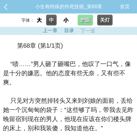
小生有特殊的作死技能_第68章
首页
大
中
小
护眼
关灯
字体：
上一章
目录
下一章
第68章 (第1/1页)
“啧……”男人砸了砸嘴巴，他叹了一口气，像
是十分的嫌恶。他的态度有些无奈，又有些不
爽。
只见对方突然掉转头又来到刘娘的面前，丢给
她一个沉甸甸的袋子：“这些够了吗，带我去见昨
晚留宿到现在的男人，他现在应该在你们楼头牌
的床上，别和我装傻，我知道他在。”