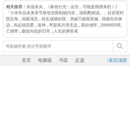
相关推荐：
余温未央
,
《暮色行光：这光，可能是我撩来的！》
「※本作品未来章节将包含限制级内容，请斟酌阅读。」目前暂时
固定每
,
洞庭湖灵
,
转生成猪的我，突破只能靠双修
,
我都在你身
边
,
风起就恋爱
,
洛神
,
琴瑟风月浪无边
,
我自倾怀
,
DNIWER死
亡倒带
,
勐懆禸批的日常
,
人生的掌权者
首页
电脑版
书架
足迹
↑返回顶部