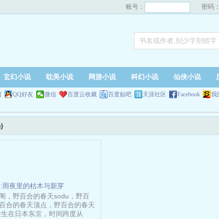
账号：
密码
玄幻小说
耽美小说
网游小说
科幻小说
仙侠小说
网
QQ好友
微信
百度云收藏
百度贴吧
天涯社区
Facebook
我
)
:雨夜里的枯木与新芽
阁，野百合的春天sodu，野百
百合的春天顶点，野百合的春天
发生在日本东京，时间跨度从