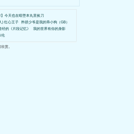
舞】今天也在暗堕本丸里捡刀
人) 红心王子
矜骄少爷是我的乖小狗（GB）
曾经的《片段记忆》
我的世界有你的身影
布伦
者欣赏。