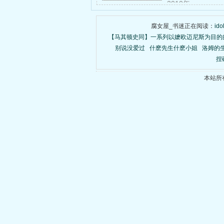
2010年……
腐女屋_书迷正在阅读：
id
【马其顿史同】一系列以嬷欧迈尼斯为目的
别说没爱过
什麽先生什麽小姐
洛姆的
捏
本站所