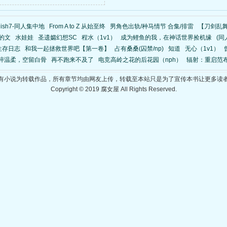
olish7-同人集中地
From A to Z 从始至终
男角色出轨/种马情节 合集/排雷
【刀剑乱
的文
水娃娃
圣遗孀幻想SC
程水（1v1）
成为鲤鱼的我，在神话世界捡机缘
(同
生存日志
和我一起拯救世界吧【第一卷】
占有桑桑(囚禁/np)
知道
无心（1v1）
碎温柔，空留白骨
再不跑来不及了
电竞高岭之花的后花园（nph）
辐射：重启范
有小说为转载作品，所有章节均由网友上传，转载至本站只是为了宣传本书让更多读
Copyright © 2019 腐女屋 All Rights Reserved.