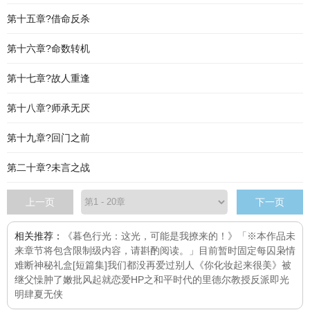
第十五章?借命反杀
第十六章?命数转机
第十七章?故人重逢
第十八章?师承无厌
第十九章?回门之前
第二十章?未言之战
上一页
下一页
相关推荐：
《暮色行光：这光，可能是我撩来的！》「※本作品未
来章节将包含限制级内容，请斟酌阅读。」目前暂时固定每
囚枭
情
难断
神秘礼盒[短篇集]
我们都没再爱过别人
《你化妆起来很美》
被
继父懆肿了嫩批
风起就恋爱
HP之和平时代的里德尔教授
反派即光
明
肆夏
无侠