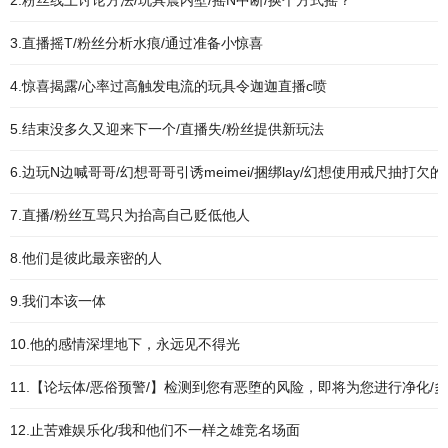
2.粉丝线上讨论方法/玩具震内壁/摇N中断/换个方式摇？
3.直播摇T/粉丝分析水痕/通过准备小惊喜
4.惊喜揭露/心率过高触发电流的玩具令迦迦直播c喷
5.结束没多久又迎来下一个/直播失/粉丝提供新玩法
6.边玩N边喊哥哥/幻想哥哥引诱meimei/捆绑lay/幻想使用戒尺抽打欠
7.直播/粉丝互骂只为抬高自己贬低他人
8.他们是彼此最亲密的人
9.我们本该一体
10.他的感情深埋地下，永远见不得光
11.【论坛体/恶俗预警/】检测到您有恶堕的风险，即将为您进行净化/多
12.止苦难娱乐化/我和他们不一样之雄竞名场面