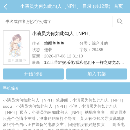
小演员为何如此勾人［NPH］ 目录 (共12章)
首页
小演员为何如此勾人［NPH］
作者：
糖醋鱼鱼鱼
分类：综合其他
状态：连载
字数：29485
更新：2026-07-08 12:31:10
最新：
12.止苦难娱乐化/我和他们不一样之雄竞名场面
开始阅读
加入书架
手机简介
小演员为何如此勾人［NPH］笔趣阁，小演员为何如此勾人［NPH］
sodu，小演员为何如此勾人［NPH］小说，小演员为何如此勾人
［NPH］顶点，小演员为何如此勾人［NPH］糖醋鱼鱼鱼， 闻迦原本
只是个色情小主播，没事钓钓鱼打个野食，某天有位知名导演说她形
象很符合自己正在筹备的电影女主，问她有没有兴趣参演……随着电