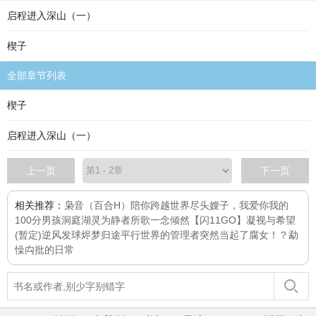
启程进入深山（一）
楔子
全部章节列表
楔子
启程进入深山（一）
上一页
下一页
相关推荐：
枭音（百合H）
陪你跨越世界尽头
嫂子，我爱你
我的
100分男孩
洞庭湖灵
为静者所歌
一念倾然
【闪11GO】凝视与希望
(暂定)
逆风发球
烬梦归途
平行世界的管理者突然当起了腐女！？
勐
懆禸批的日常