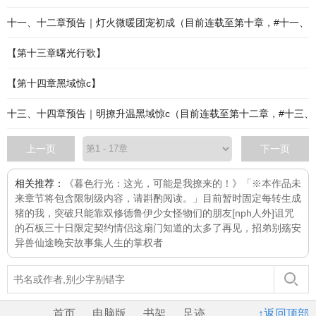
十一、十二章预告｜灯火微暖团宠初成（目前连载至第十章，#十一、
【第十三章曙光行歌】
【第十四章黑域惊c】
十三、十四章预告｜明撩升温黑域惊c（目前连载至第十二章，#十三、
上一页
下一页
相关推荐：
《暮色行光：这光，可能是我撩来的！》「※本作品未
来章节将包含限制级内容，请斟酌阅读。」目前暂时固定每
转生成
猪的我，突破只能靠双修
德鲁伊少女
怪物们的朋友[nph人外]
诅咒
的石板
三十日限定契约情侣
这扇门知道的太多了
再见，招弟
别殇安
异兽仙途
晚安故事集
人生的掌权者
首页
电脑版
书架
足迹
↑返回顶部