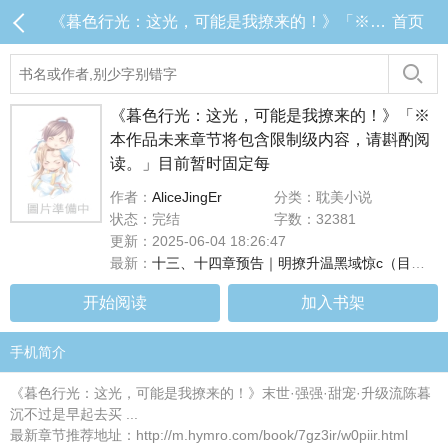
《暮色行光：这光，可能是我撩来的！》「※本作品未来章节将包含限制级内容，请斟酌阅读。」目前暂时固定每 目录 (共17章)
首页
《暮色行光：这光，可能是我撩来的！》「※
本作品未来章节将包含限制级内容，请斟酌阅
读。」目前暂时固定每
作者：
AliceJingEr
分类：耽美小说
状态：完结
字数：32381
更新：2025-06-04 18:26:47
最新：
十三、十四章预告｜明撩升温黑域惊c（目前连载至第十二章，#十三、十四章将於明天早上8点更新！）
开始阅读
加入书架
手机简介
《暮色行光：这光，可能是我撩来的！》末世·强强·甜宠·升级流陈暮
沉不过是早起去买 ...
最新章节推荐地址：http://m.hymro.com/book/7gz3ir/w0piir.html