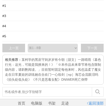
#1
#3
#4
#5
上一页
下一页
相关推荐：
某柯学的黑巫守则
岁岁有今朝［甜文］
一路晴雨
《暮色
行光：这光，可能是我撩来的！》「※本作品未来章节将包含限制
级内容，请斟酌阅读。」目前暂时固定每
他来时，风也温柔了
魔女
走在日常
夏娃的训练
她在合欢门一心练剑［np］
海芯会流眼泪吗
《抬头处低头处》
《不只是恶毒女配》
DNIWER死亡倒带
首页
电脑版
书架
足迹
↑返回顶部