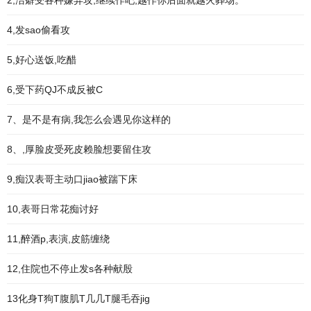
2,洁癖受各种嫌弃攻,继续作吧,越作你后面就越火葬场。
4,发sao偷看攻
5,好心送饭,吃醋
6,受下药QJ不成反被C
7、是不是有病,我怎么会遇见你这样的
8、,厚脸皮受死皮赖脸想要留住攻
9,痴汉表哥主动口jiao被踹下床
10,表哥日常花痴讨好
11,醉酒p,表演,皮筋缠绕
12,住院也不停止发s各种献殷
13化身T狗T腹肌T几几T腿毛吞jig