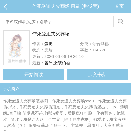
作死受追夫火葬场 目录 (共42章)
首页
作死受追夫火葬场
作者：
蛋挞
分类：综合其他
状态：完结
字数：160720
更新：2026-06-06 19:26:10
最新：
番外,女装约会
开始阅读
加入书架
手机简介
作死受追夫火葬场笔趣阁，作死受追夫火葬场sodu，作死受追夫火葬
场小说，作死受追夫火葬场顶点，作死受追夫火葬场蛋挞， Cp：薛明
朗x言子喻 前期瞧不起攻的洁癖受，后期疯狂打脸，化身舔狗，跪舔
攻，宠攻，攻是万人迷，全世界（除了原生家庭）都爱攻，攻宝有些
天然渣（？） 追夫火葬场了解一下。 文笔差，思路乱，大家将就着