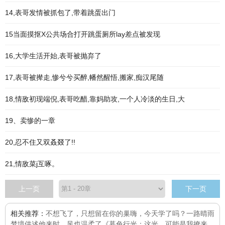
14,表哥发情被抓包了,带着跳蛋出门
15当面摸抠X公共场合打开跳蛋厕所lay差点被发现
16,大学生活开始,表哥被抛弃了
17,表哥被撵走,惨兮兮买醉,幡然醒悟,搬家,痴汉尾随
18,情敌初现端倪,表哥吃醋,靠妈助攻,一个人冷淡的生日,大
19、卖惨的一章
20,忍不住又双叒叕了!!
21,情敌菜j互啄。
上一页
下一页
相关推荐：
不想飞了，只想留在你的巢
嗨，今天学了吗？
一路晴雨
梦境供述
他来时，风也温柔了
《暮色行光：这光，可能是我撩来