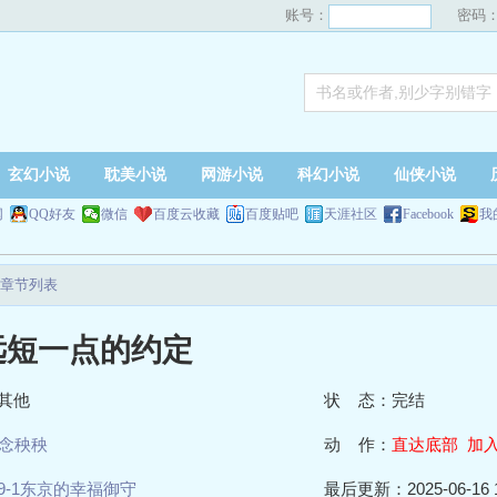
账号：
密码
玄幻小说
耽美小说
网游小说
科幻小说
仙侠小说
网
QQ好友
微信
百度云收藏
百度贴吧
天涯社区
Facebook
我
章节列表
远短一点的约定
其他
状 态：完结
念秧秧
动 作：
直达底部
加
9-1东京的幸福御守
最后更新：2025-06-16 1