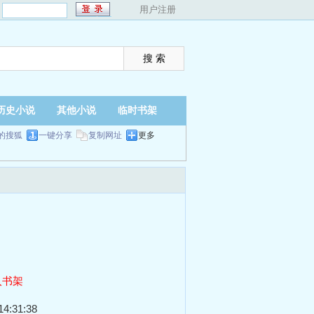
：
用户注册
历史小说
其他小说
临时书架
的搜狐
一键分享
复制网址
更多
入书架
4:31:38