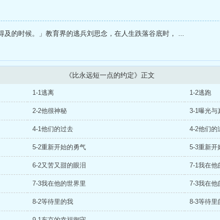
及的时候。」教育界的逃兵刘思念，在人生跌落谷底时， ...
《比永远短一点的约定》正文
1-1逃离
1-2逃跑
2-2他很神秘
3-1曝光
4-1他们的过去
4-2他们
5-2重新开始的勇气
5-3重新
6-2又苦又甜的眼泪
7-1我在
7-3我在他的世界里
7-3我在
8-2等待里的我
8-3等待
9-1东京的幸福御守