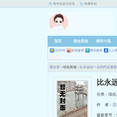
将本站设为首页
收藏本站
首页
综合其他
都市小说
QQ空间
新浪微博
腾讯微博
人人
腐女屋
- 综合其他 -
比永远短一点的约定最新
比永
分类：综合
作 者：
思
最新章节：